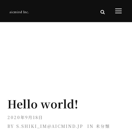
Category
未分類
Hello world!
2020年9月18日
BY
S.SHIKI_IM@AICMIND.JP
IN
未分類