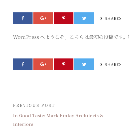
0
SHARES
WordPress へようこそ。こちらは最初の投稿
0
SHARES
PREVIOUS POST
In Good Taste: Mark Finlay Architects &
Interiors