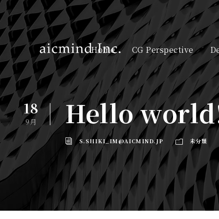
Home
CG Perspective
De
Hello world
18
9月
S.SHIKI_IM@AICMIND.JP
未分類