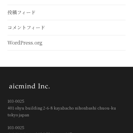
投稿フィード
コメントフィード
WordPress.org
103-0025
401 ohyu building 2-6-8 kayabacho nihonbashi chuou-ku
tokyo japan
103-0025