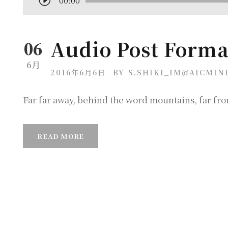
音
00:00
声
プ
Audio Post Forma
06
レ
ー
6月
2016年6月6日
BY
S.SHIKI_IM@AICMIND
ヤ
ー
Far far away, behind the word mountains, far from
READ MORE