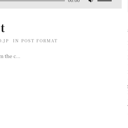
ボ
00:00
リ
ュ
t
ー
ム
.JP
IN
POST FORMAT
調
節
 the c...
に
は
上
下
矢
印
キ
ー